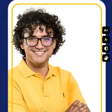
A+
A-