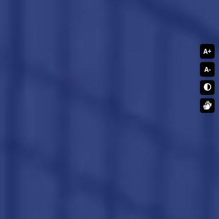
A+
A-