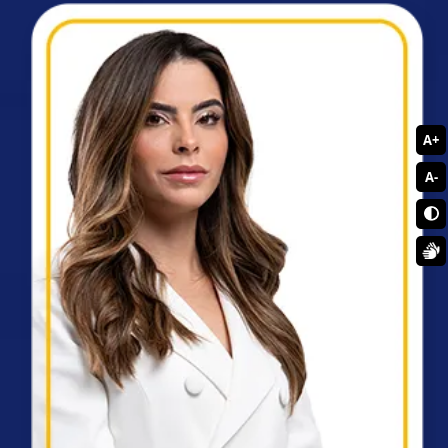
A+
A-