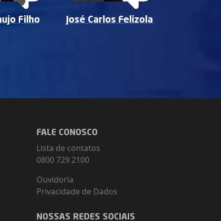
ujo Filho
José Carlos Felizola
José Mace
FALE CONOSCO
Lista de contatos
0800 729 2100
Ouvidoria
Privacidade de Dados
NOSSAS REDES SOCIAIS