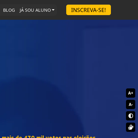
INSCREVA-SE!
BLOG
JÁ SOU ALUNO
A+
A-