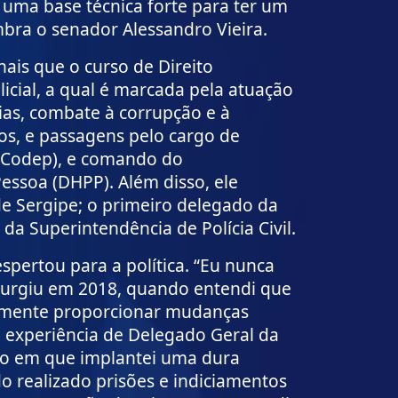
 uma base técnica forte para ter um
ra o senador Alessandro Vieira.
ais que o curso de Direito
licial, a qual é marcada pela atuação
as, combate à corrupção e à
os, e passagens pelo cargo de
 (Codep), e comando do
ssoa (DHPP). Além disso, ele
de Sergipe; o primeiro delegado da
da Superintendência de Polícia Civil.
espertou para a política. “Eu nunca
só surgiu em 2018, quando entendi que
vamente proporcionar mudanças
da experiência de Delegado Geral da
odo em que implantei uma dura
o realizado prisões e indiciamentos