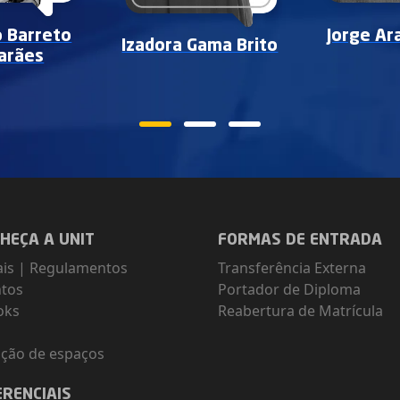
o Barreto
Jorge Ara
Izadora Gama Brito
arães
HEÇA A UNIT
FORMAS DE ENTRADA
ais
|
Regulamentos
Transferência Externa
ntos
Portador de Diploma
oks
Reabertura de Matrícula
g
ção de espaços
ERENCIAIS