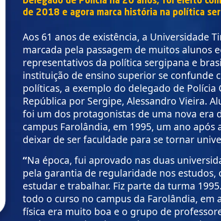
Delegado de Polícia há 20 anos, foi eleito co
de 2018 e agora marca história na política se
Aos 61 anos de existência, a Universidade Ti
marcada pela passagem de muitos alunos e
representativos da política sergipana e brasil
instituição de ensino superior se confunde 
políticas, a exemplo do delegado de Polícia 
República por Sergipe, Alessandro Vieira. A
foi um dos protagonistas de uma nova era d
campus Farolândia, em 1995, um ano após a 
deixar de ser faculdade para se tornar univ
“
Na época, fui aprovado nas duas universid
pela garantia de regularidade nos estudos
estudar e trabalhar. Fiz parte da turma 1995
todo o curso no campus da Farolândia, em a
física era muito boa e o grupo de professo