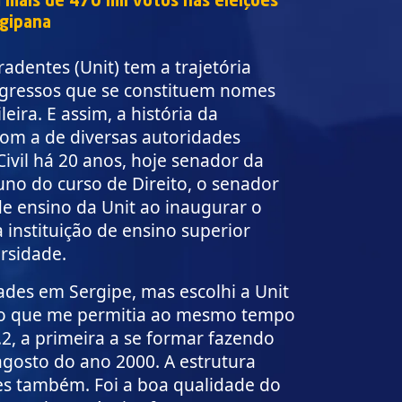
m mais de 470 mil votos nas eleições
rgipana
radentes (Unit) tem a trajetória
gressos que se constituem nomes
eira. E assim, a história da
com a de diversas autoridades
Civil há 20 anos, hoje senador da
luno do curso de Direito, o senador
e ensino da Unit ao inaugurar o
instituição de ensino superior
ersidade.
ades em Sergipe, mas escolhi a Unit
, o que me permitia ao mesmo tempo
.2, a primeira a se formar fazendo
gosto do ano 2000. A estrutura
res também. Foi a boa qualidade do