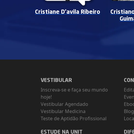
Cristiane D'avila Ribeiro
Cristian
Guim
VESTIBULAR
CON
Inscreva-se e faça seu mundo
Edit
hoje!
Eve
Vestibular Agendado
Ebo
Vestibular Medicina
Blo
Teste de Aptidão Profissional
Loca
ESTUDE NA UNIT
DIF