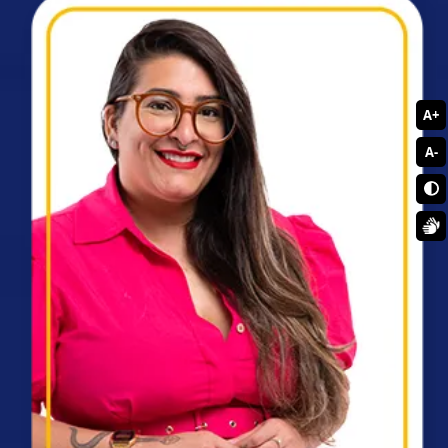
A+
A-