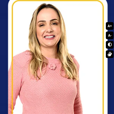
A+
A-