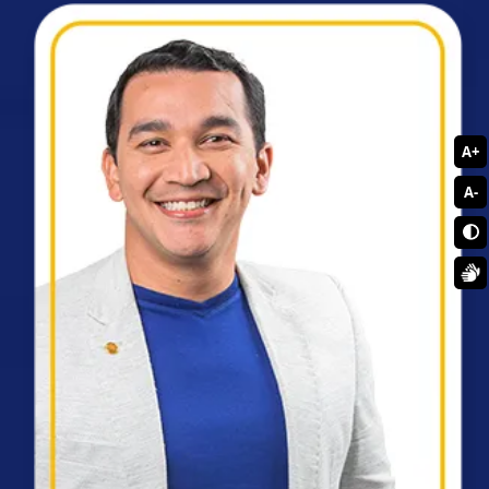
A+
A-