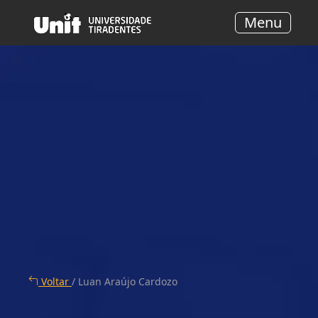
Menu
Voltar
/ Luan Araújo Cardozo