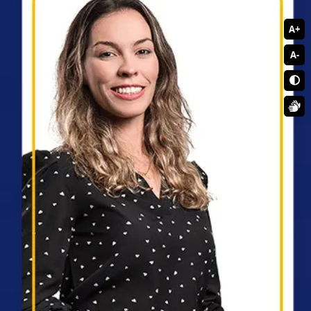
A+
A-