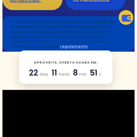
na matrícula*
na mensalidade*
*
*Promoção válida apenas para o polo Recife-PE.
Campanha válida até 28/08/2026 ou enquanto
durarem as vagas promocionais, o que ocorrer
primeiro
. Promoção não cumulativa com outros
benefícios. Consulte os cursos elegíveis, requisitos e
condições completas no
regulamento
.
APROVEITE, OFERTA ACABA EM:
22
11
8
50
dias
horas
min
s