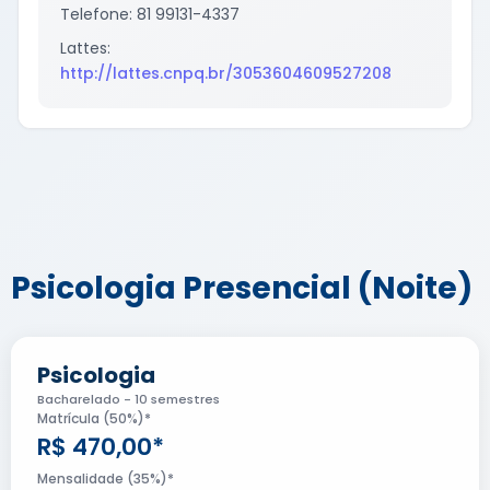
Metodologia Científica
Telefone: 81 99131-4337
Bioestatística
Lattes:
http://lattes.cnpq.br/3053604609527208
Psicologia Presencial (Noite)
Psicologia
Bacharelado - 10 semestres
Matrícula (50%)*
R$ 470,00*
Mensalidade (35%)*