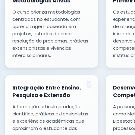
Metodologias Ativas
Primeir
O curso prioriza metodologias
Os estud
centradas no estudante, com
experiênc
aprendizagem baseada em
de atuaçã
projetos, estudos de caso,
início do
resolução de problemas, práticas
desenvol
extensionistas e vivências
competênc
interdisciplinares.
institucio
5
Integração Entre Ensino,
Desenv
Pesquisa e Extensão
Competê
A formação articula produção
A presen
científica, práticas extensionistas
como Meto
e experiências acadêmicas que
Bioestatí
aproximam o estudante das
processos