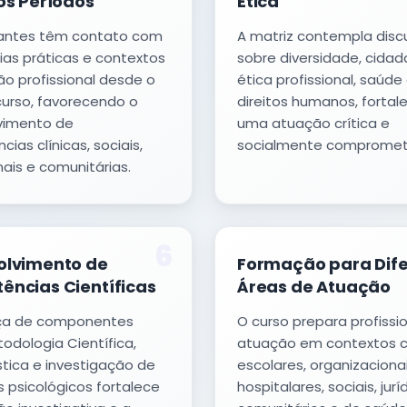
os Períodos
Ética
antes têm contato com
A matriz contempla dis
ias práticas e contextos
sobre diversidade, cidad
o profissional desde o
ética profissional, saúde
 curso, favorecendo o
direitos humanos, forta
vimento de
uma atuação crítica e
ias clínicas, sociais,
socialmente compromet
nais e comunitárias.
6
olvimento de
Formação para Dif
ncias Científicas
Áreas de Atuação
ça de componentes
O curso prepara profissi
dologia Científica,
atuação em contextos cl
stica e investigação de
escolares, organizacionai
 psicológicos fortalece
hospitalares, sociais, jurí