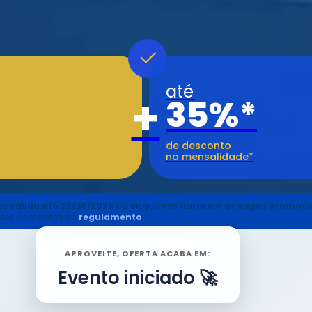
até
+
35%*
de desconto
na mensalidade*
a válida até 28/08/2026 ou enquanto durarem as vagas promocion
dições completas no
regulamento
.
APROVEITE, OFERTA ACABA EM:
Evento iniciado 🚀