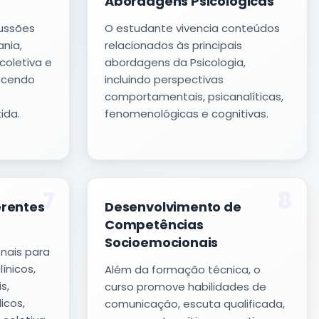
Abordagens Psicológicas
cussões
O estudante vivencia conteúdos
ania,
relacionados às principais
 coletiva e
abordagens da Psicologia,
lecendo
incluindo perspectivas
comportamentais, psicanalíticas,
ida.
fenomenológicas e cognitivas.
7
8
erentes
Desenvolvimento de
Competências
Socioemocionais
onais para
ínicos,
Além da formação técnica, o
s,
curso promove habilidades de
dicos,
comunicação, escuta qualificada,