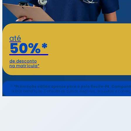
até
50%*
de desconto
na matrícula*
*
*Promoção válida apenas para o polo Recife-PE. Campanh
outros benefícios. Consulte os cursos elegíveis, requisitos e con