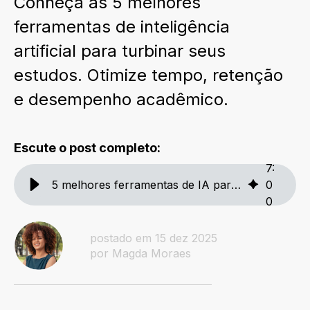
Conheça as 5 melhores
ferramentas de inteligência
artificial para turbinar seus
estudos. Otimize tempo, retenção
e desempenho acadêmico.
Escute o post completo:
7
:
5 melhores ferramentas de IA para potencializar seus estudos
0
0
postado em 15 dez 2025
por Magda Moraes