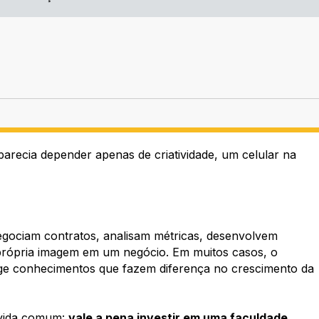
 parecia depender apenas de criatividade, um celular na
egociam contratos, analisam métricas, desenvolvem
própria imagem em um negócio. Em muitos casos, o
xige conhecimentos que fazem diferença no crescimento da
úvida comum:
vale a pena investir em uma faculdade