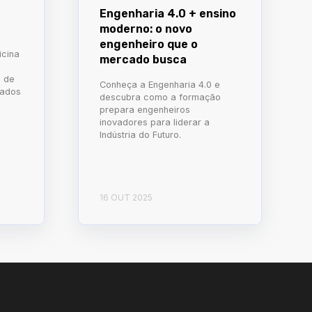
Engenharia 4.0 + ensino
moderno: o novo
engenheiro que o
icina
mercado busca
s de
Conheça a Engenharia 4.0 e
cados
descubra como a formação
prepara engenheiros
inovadores para liderar a
Indústria do Futuro.
16 OUT 2025