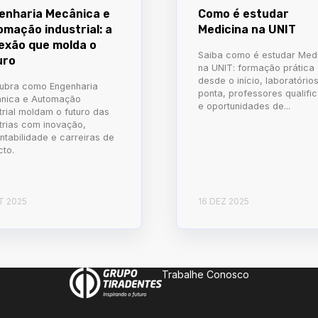
enharia Mecânica e
Como é estudar
omação industrial: a
Medicina na UNIT
exão que molda o
Saiba como é estudar Med
uro
na UNIT: formação prática
desde o início, laboratório
ubra como Engenharia
ponta, professores qualifi
nica e Automação
e oportunidades de...
trial moldam o futuro das
trias com inovação,
ntabilidade e carreiras de
cto.
T 2025
16 DEZ 2025
Trabalhe Conosco