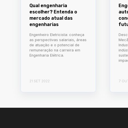
Qual engenharia
Eng
escolher? Entenda o
aut
mercado atual das
con
engenharias
fut
Engenheiro Eletricista: conheça
Desc
as perspectivas salariais, áreas
Mecâ
de atuação e o potencial de
Indus
remuneração na carreira em
indús
Engenharia Elétrica.
suste
impa
21 SET 2022
7 OU