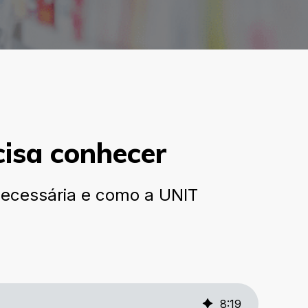
cisa conhecer
 necessária e como a UNIT
8
:
19