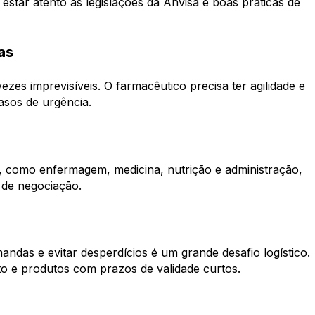
estar atento às legislações da Anvisa e boas práticas de
as
ezes imprevisíveis. O farmacêutico precisa ter agilidade e
asos de urgência.
, como enfermagem, medicina, nutrição e administração,
 de negociação.
das e evitar desperdícios é um grande desafio logístico.
sto e produtos com prazos de validade curtos.