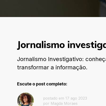
Jornalismo investiga
Jornalismo Investigativo: conheç
transformar a informação.
Escute o post completo:
postado em 17 ago 2023
por Magda Moraes