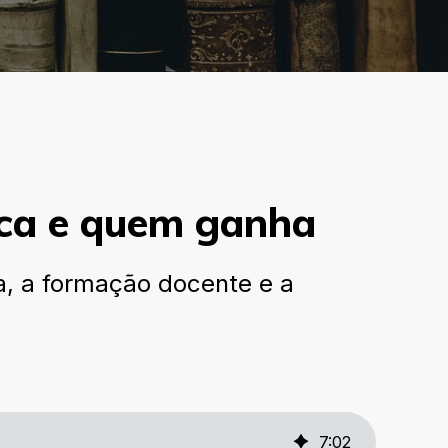
tica e quem ganha
a, a formação docente e a
7
:
02