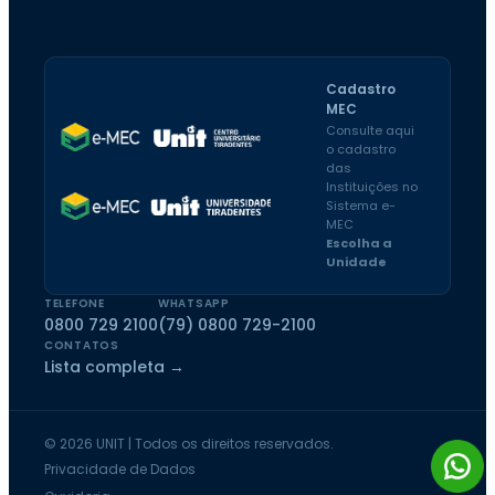
Cadastro
MEC
Consulte aqui
o cadastro
das
Instituições no
Sistema e-
MEC
Escolha a
Unidade
TELEFONE
WHATSAPP
0800 729 2100
(79) 0800 729-2100
CONTATOS
Lista completa →
© 2026 UNIT | Todos os direitos reservados.
Privacidade de Dados