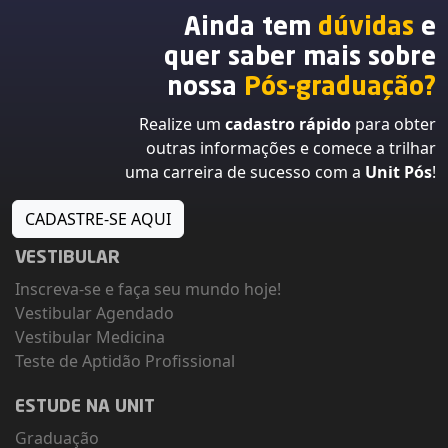
Ainda tem
dúvidas
e
quer saber mais sobre
nossa
Pós-graduação?
Realize um
cadastro rápido
para obter
outras informações e comece a trilhar
uma carreira de sucesso com a
Unit Pós
!
CADASTRE-SE AQUI
VESTIBULAR
Inscreva-se e faça seu mundo hoje!
Vestibular Agendado
Vestibular Medicina
Teste de Aptidão Profissional
ESTUDE NA UNIT
Graduação