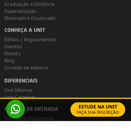
Graduação a Distância
Especialização
Mestrado e Doutorado
CONHEÇA A UNIT
Editais
|
Regulamentos
Eventos
Ebooks
Blog
Locação de espaços
DIFERENCIAIS
Unit Idiomas
Unit Carreiras
ESTUDE NA UNIT
FORMAS DE ENTRADA
FAÇA SUA INSCRIÇÃO
Transferência Externa
Portador de Diploma