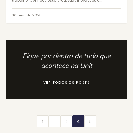
trabalho. Conheça essa área, suas inovações e...
30 mar. de 2023
Fique por dentro de tudo que
acontece na Unit
VER TODOS OS POSTS
1
…
3
4
5