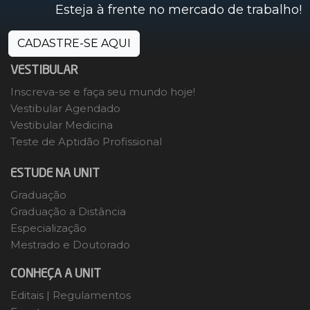
Esteja à frente no mercado de trabalho!
CADASTRE-SE AQUI
VESTIBULAR
Inscreva-se e faça seu mundo hoje!
Vestibular Agendado
Vestibular Medicina
Teste de Aptidão Profissional
ESTUDE NA UNIT
Graduação
Graduação a Distância
Especialização
Mestrado e Doutorado
CONHEÇA A UNIT
Editais
|
Regulamentos