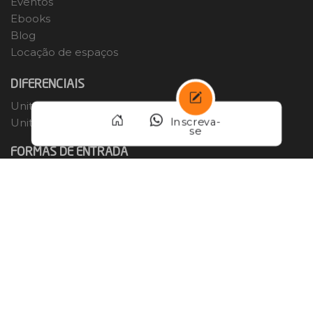
Eventos
Ebooks
Blog
Locação de espaços
DIFERENCIAIS
Unit Idiomas
Inscreva-
Unit Carreiras
se
FORMAS DE ENTRADA
Transferência Externa
Portador de Diploma
Reabertura de Matrícula
FALE CONOSCO
Lista de contatos
0800 729 2100
Ouvidoria