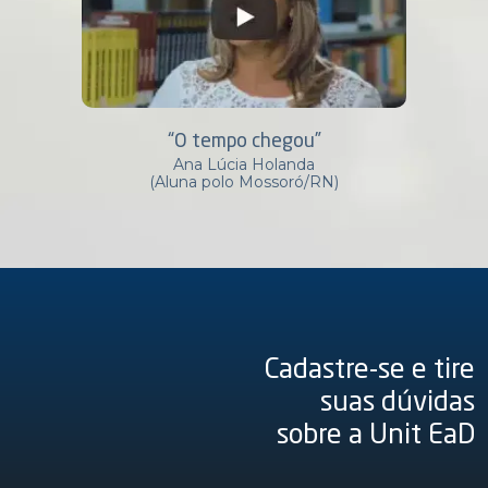
“O tempo chegou”
Ana Lúcia Holanda
(Aluna polo Mossoró/RN)
Cadastre-se e tire
suas dúvidas
sobre a Unit EaD