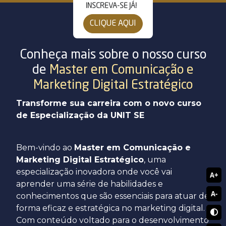
INSCREVA-SE JÁ!
Segunda Graduação
Mestrado e Doutorado
Sergipe
CLIQUE AQUI
Transferência Externa
Unit Idiomas
Pernambuco
Conheça mais sobre o nosso curso
Reabertura de Matrícula
de
Master em Comunicação e
EAD
Marketing Digital Estratégico
Transforme sua carreira com o novo curso
de Especialização da UNIT SE
Bem-vindo ao
Master em Comunicação e
Marketing Digital Estratégico
, uma
especialização inovadora onde você vai
A+
aprender uma série de habilidades e
A-
conhecimentos que são essenciais para atuar de
forma eficaz e estratégica no marketing digital.
Com conteúdo voltado para o desenvolvimento