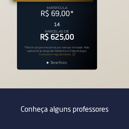
MATRÍCULA
R$ 69,00
*
14
PARCELAS DE
R$ 625,00
*Matrícula promocional por tempo limitado. Não
aplicável às áreas de: Medicina e Odontologia.
Consulte o regulamento.
Benefícios
Conheça alguns professores