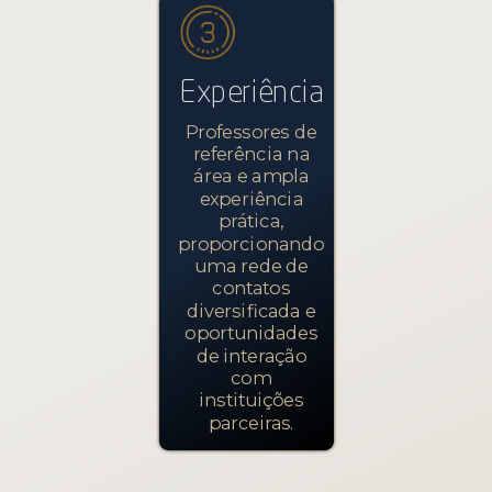
Experiência
Professores de
referência na
área e ampla
experiência
prática,
proporcionando
uma rede de
contatos
diversificada e
oportunidades
de interação
com
instituições
parceiras.