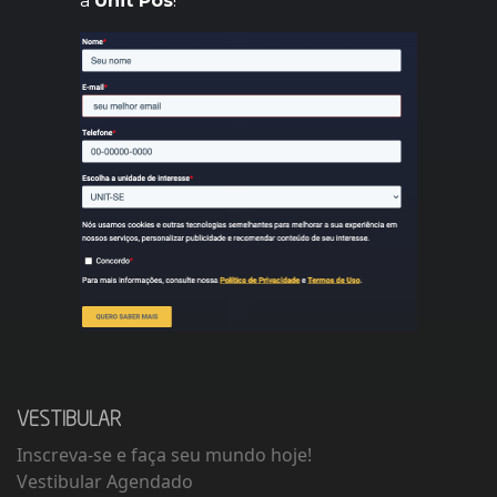
a
Unit Pós
!
VESTIBULAR
Inscreva-se e faça seu mundo hoje!
Vestibular Agendado