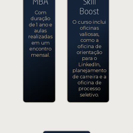
MBA
Skill
Boost
Com
duração
O curso inclui
de 1 ano e
oficinas
aulas
valiosas,
realizadas
como a
em um
oficina de
encontro
orientação
mensal.
para o
LinkedIn,
planejamento
de carreira e a
oficina de
processo
seletivo.