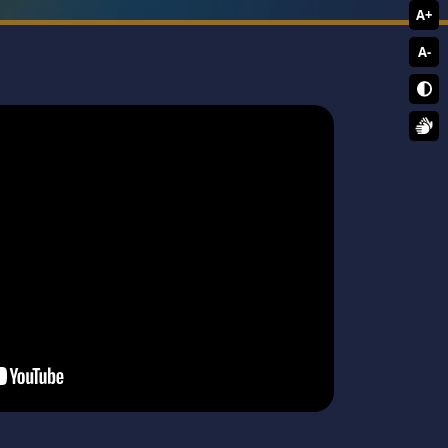
A+
A-