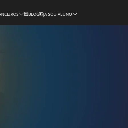
NANCEIROS
BLOG
JÁ SOU ALUNO