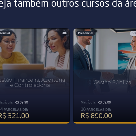
eja também outros cursos da ár
sencial
Presencial
36
stão Financeira, Auditoria
Gestão Pública
e Controladoria
atrícula:
R$ 69,90
Matrícula:
R$ 69,00
24
18
PARCELAS DE:
PARCELAS DE:
R$ 321,00
R$ 890,00