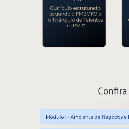
Currículo estruturado
segundo o PMBOK® e
o Triângulo de Talentos
do PMI®
Confira 
Módulo I - Ambiente de Negócios e 