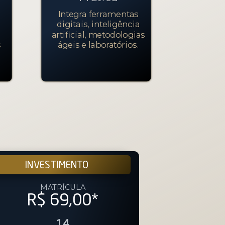
Integra ferramentas
digitais, inteligência
artificial, metodologias
s
ágeis e laboratórios.
INVESTIMENTO
MATRÍCULA
R$ 69,00
*
14