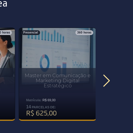
ea
0 horas
Presencial
360 horas
Presencial
Master em Comunicação e
Master 
Marketing Digital
Auditoria 
Estratégico
Est
Matrícula:
R$ 69,00
Matrícula:
R$ 69
14
14
PARCELAS DE:
PARCELAS D
R$ 625,00
R$ 625,