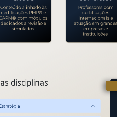
Conteúdo alinhado às
Professores com
certificações PMP® e
certificações
CAPM®, com módulos
internacionais e
dedicados a revisão e
atuação em grande
simulados.
empresas e
instituições.
as disciplinas
Estratégia