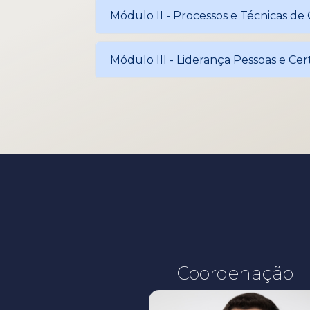
Módulo II - Processos e Técnicas de
Módulo III - Liderança Pessoas e Cer
Coordenação