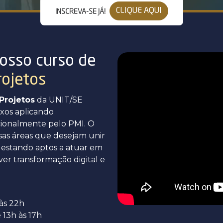
CLIQUE AQUI
INSCREVA-SE JÁ!
osso curso de
rojetos
Projetos
da UNIT/SE
exos aplicando
cionalmente pelo PMI. O
rsas áreas que desejam unir
, estando aptos a atuar em
er transformação digital e
às 22h
 13h às 17h