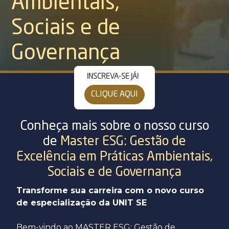
Ambientais,
Segunda Graduação
Mestrado e Doutorado
Sergipe
Sociais e de
Transferência Externa
Unit Idiomas
Governança
Pernambuco
Reabertura de Matrícula
EAD
INSCREVA-SE JÁ!
CLIQUE AQUI
Conheça mais sobre o nosso curso
de
Master ESG: Gestão de
Excelência em Práticas Ambientais,
Sociais e de Governança
Transforme sua carreira com o novo curso
de especialização da UNIT SE
Bem-vindo ao MASTER ESG: Gestão de