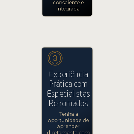
consciente e
integrada.
Experiência
Prática com
Especialistas
Renomados
Tenha a
oportunidade de
aprender
diretamente com