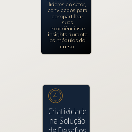
líderes do setor,
convidados para
compartilhar
suas
experiências e
insights durante
os módulos do
curso.
Criatividade
na Solução
de Desafios