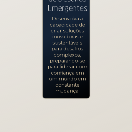
Emergentes
Desenvolva a
capacidade de
criar soluções
inovadoras e
sustentáveis
para desafios
complexos,
preparando-se
para liderar com
confiança em
um mundo em
constante
mudança.