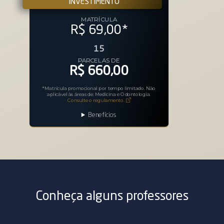
INVESTIMENTO
MATRÍCULA
R$ 69,00
*
15
PARCELAS DE
R$ 660,00
*Matrícula promocional por tempo limitado. Não
aplicável às áreas de: Medicina e Odontologia.
Consulte o regulamento.
Benefícios
Conheça alguns professores