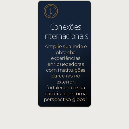
Conexões
Internacionais
Amplie sua rede e
obtenha
experiências
enriquecedoras
com instituições
parceiras no
exterior,
fortalecendo sua
carreira com uma
perspectiva global.