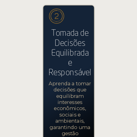
Tomada de
Decisões
Equilibrada
e
Responsável
Aprenda a tomar
decisões que
equilibram
interesses
econômicos,
sociais e
ambientais,
garantindo uma
gestão