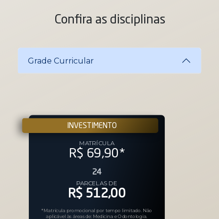
Confira as disciplinas
Grade Curricular
INVESTIMENTO
MATRÍCULA
R$ 69,90
*
24
PARCELAS DE
R$ 512,00
*Matrícula promocional por tempo limitado. Não
aplicável às áreas de: Medicina e Odontologia.