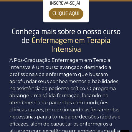
INSCREVA-SE JÁ!
Segunda Graduação
Mestrado e Doutorado
Sergipe
CLIQUE AQUI
Transferência Externa
Unit Idiomas
Pernambuco
Conheça mais sobre o nosso curso
Reabertura de Matrícula
de
Enfermagem em Terapia
EAD
Intensiva
A Pós-Graduação Enfermagem em Terapia
Intensiva é um curso avançado destinado a
profissionais da enfermagem que buscam
aprofundar seus conhecimentos e habilidades
na assistência ao paciente crítico. O programa
abrange uma sólida formação, focando no
atendimento de pacientes com condições
clínicas graves, proporcionando as ferramentas
necessárias para a tomada de decisões rápidas e
eficazes, além de capacitar os enfermeiros a
atuarem com excelência em ambientes de alta