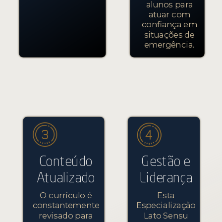
alunos para
atuar com
confiança em
situações de
emergência.
Conteúdo
Gestão e
Atualizado
Liderança
O currículo é
Esta
constantemente
Especialização
revisado para
Lato Sensu