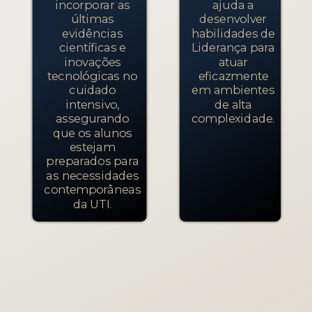
incorporar as
ajuda a
últimas
desenvolver
evidências
habilidades de
científicas e
Liderança para
inovações
atuar
tecnológicas no
eficazmente
cuidado
em ambientes
intensivo,
de alta
assegurando
complexidade.
que os alunos
estejam
preparados para
as necessidades
contemporâneas
da UTI.