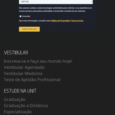
VESTIBULAR
Inscreva-se e faça seu mundo hoje!
Vestibular Agendado
Vestibular Medicina
Teste de Aptidão Profissional
ESTUDE NA UNIT
Graduação
Graduação a Distância
Especialização