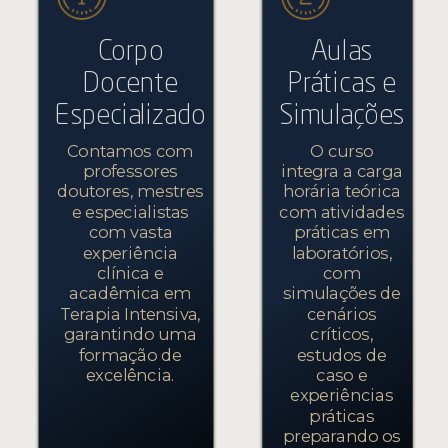
Corpo
Aulas
Docente
Práticas e
Especializado
Simulações
Contamos com
O curso
professores
integra a carga
doutores, mestres
horária teórica
e especialistas
com atividades
com vasta
práticas em
experiência
laboratórios,
clínica e
com
acadêmica em
simulações de
Terapia Intensiva,
cenários
garantindo uma
críticos,
formação de
estudos de
excelência.
caso e
experiências
práticas
preparando os