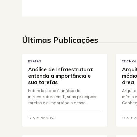
18 out. de 2023
Últimas Publicações
EXATAS
TECNOL
Análise de Infraestrutura:
Arqui
entenda a importância e
médio
sua tarefas
área
Entenda o que é análise de
Arquite
infraestrutura em TI, suas principais
médio e
tarefas e a importância dessa...
Conheça
17 out. de 2023
17 out. 