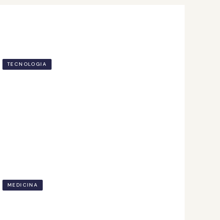
TECNOLOGIA
Jogos Digitais: entenda a profissão,
curso e onde estudar!
18 out. de 2023
MEDICINA
Especialidades da Medicina: quais são e
como funcionam