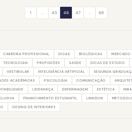
1
…
45
46
47
…
66
CARREIRA PROFISSIONAL
DICAS
BIOLÓGICAS
MERCADO 
TECNOLOGIA
PROFISSÕES
SAÚDE
DICAS DE ESTUDO
VESTIBULAR
INTELIGÊNCIA ARTIFICIAL
SEGUNDA GRADUA
ADES ACADÊMICAS
PSICOLOGIA
COMUNICAÇÃO
ARQUITE
NTABILIDADE
LIDERANÇA
ENFERMAGEM
ESTÉTICA
MBA
CLUSIVA
FINANCIAMENTO ESTUDANTIL
LINKEDIN
METODOLO
AO
DESING DE INTERIORES