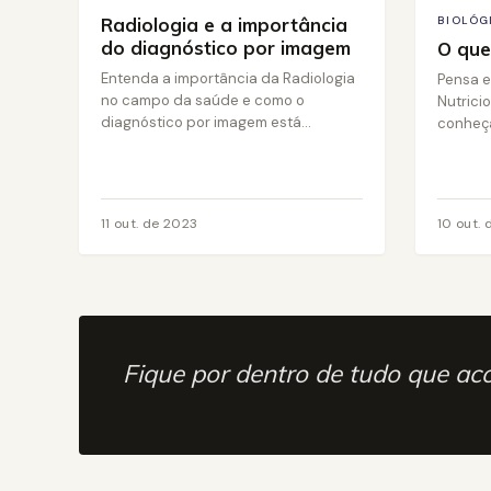
Radiologia e a importância
BIOLÓG
do diagnóstico por imagem
O que
Entenda a importância da Radiologia
Pensa e
no campo da saúde e como o
Nutrici
diagnóstico por imagem está...
conheça
11 out. de 2023
10 out.
Fique por dentro de tudo que ac