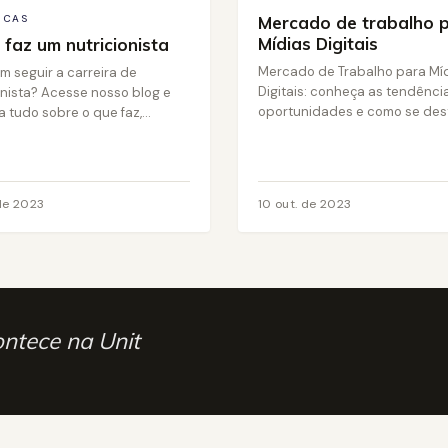
ICAS
Mercado de trabalho 
Mídias Digitais
 faz um nutricionista
Mercado de Trabalho para Mí
m seguir a carreira de
Digitais: conheça as tendência
onista? Acesse nosso blog e
oportunidades e como se dest
 tudo sobre o que faz,...
 de 2023
10 out. de 2023
ontece na Unit