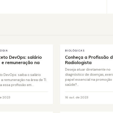
OGIA
BIOLÓGICAS
teto DevOps: salário
Conheça a Profissão 
 e remuneração na
Radiologista
Deseja atuar diretamente no
diagnóstico de doenças, exe
to DevOps: saiba o salário
papel essencial na promoção
 a remuneração na área de TI.
saúde?...
 essa profissão em...
de 2023
16 out. de 2023