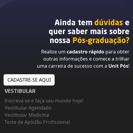
Ainda tem
dúvidas
e
quer saber mais sobre
nossa
Pós-graduação?
Realize um
cadastro rápido
para obter
outras informações e comece a trilhar
uma carreira de sucesso com a
Unit Pós
!
CADASTRE-SE AQUI
VESTIBULAR
Inscreva-se e faça seu mundo hoje!
Vestibular Agendado
Vestibular Medicina
Teste de Aptidão Profissional