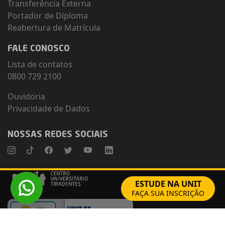
Transferência Externa
Portador de Diploma
Reabertura de Matrícula
FALE CONOSCO
Lista de contatos
0800 729 2100
Ouvidoria
Privacidade de Dados
NOSSAS REDES SOCIAIS
Instagram
TikTok
Facebook
Twitter
Youtube
Linkedin
ESTUDE NA UNIT
FAÇA SUA INSCRIÇÃO