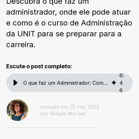
Descubra o que faz um
administrador, onde ele pode atuar
e como é o curso de Administração
da UNIT para se preparar para a
carreira.
Escute o post completo:
6
:
O que faz um Administrador: Como trabalha, onde atua e mais! - Unit
4
6
postado em 25 mar 2023
por Magda Moraes